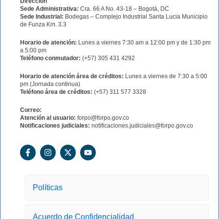
Dirección
Sede Administrativa:
Cra. 66 A No. 43-18 – Bogotá, DC
Sede Industrial:
Bodegas – Complejo Industrial Santa Lucia Municipio
de Funza Km. 3.3
Horario de atención:
Lunes a viernes 7:30 am a 12:00 pm y de 1:30 pm
a 5:00 pm
Teléfono conmutador:
(+57) 305 431 4292
Horario de atención área de créditos:
Lunes a viernes de 7:30 a 5:00
pm (Jornada continua)
Teléfono área de créditos:
(+57) 311 577 3328
Correo:
Atención al usuario:
forpo@forpo.gov.co
Notificaciones judiciales:
notificaciones.judiciales@forpo.gov.co
F
I
X
Y
a
n
-
o
c
s
t
u
e
t
w
t
b
a
i
u
o
g
t
b
Políticas
o
r
t
e
k
a
e
-
m
r
Acuerdo de Confidencialidad
f